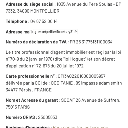
Adresse du siège social
: 1035 Avenue du Père Soulas - BP
7332, 34090 MONTPELLIER
Téléphone
: 04 67 52 00 14
:
Adresse mail
Numéro de déclaration de TVA
: FR 25 31775131100034
Le titre professionnel d'agent immobilier est régi par la loi
n°70-9 du 2 janvier 1970 (dite "loi Hoguet") et son décret
d'application n°72-678 du 20 juillet 1972
Carte professionnelle n°
: CPI34022016000005957
délivrée par la CCI de : OCCITANIE , 99 impasse adam smith
34477 Pérols , FRANCE
Nom et Adresse du garant
: SOCAF 26 Avenue de Suffren,
75015 PARIS
Numéro ORIAS
: 23005633
Barèmes d'honoraires
:
Pour consulter les barèmes