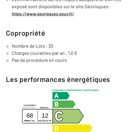
exposé sont disponibles sur le site Géorisques :
https://www.georisques.gouv.fr/
Copropriété
Nombre de Lots : 30
Charges courantes par an : 1,0 €
Pas de procédure en cours
Les performances énergétiques
logement extrêmement performant
consommation
(énergie primaire)
émissions
68
12
2
2
kg CO
/m
.an
kWh/m
.an
2